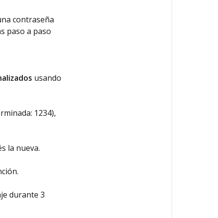
 una contraseña
ás paso a paso
nalizados
usando
erminada: 1234),
és la nueva.
nción.
je durante 3