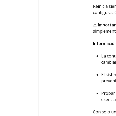
Reinicia si
configuraci
⚠️
Importan
simplemente
Información
La con
cambiar
El sist
preveni
Probar 
esencia
Con solo un