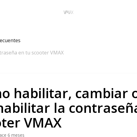
recuentes
ontraseña en tu scooter VMAX
 habilitar, cambiar 
abilitar la contraseñ
oter VMAX
ace 6 meses