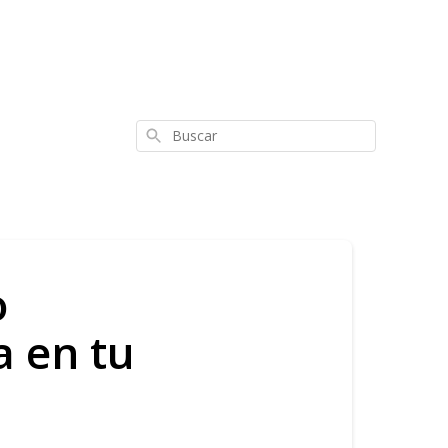
Buscar
o
a en tu